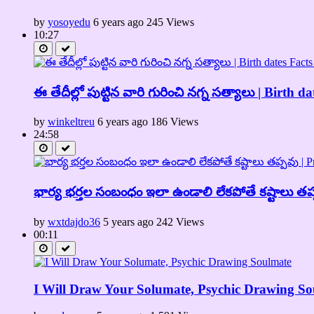
by
yosoyedu
6 years ago
245 Views
10:27
ఈ తేదీల్లో పుట్టిన వారి గురించి నగ్న సత్యాలు | Bi
by
winkeltreu
6 years ago
186 Views
24:58
భార్య భర్తల సంబంధం ఇలా ఉండాలి లేకపోతే కష్టాలు 
by
wxtdajdo36
5 years ago
242 Views
00:11
I Will Draw Your Solumate, Psychic Drawing S