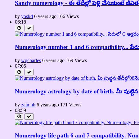
Sandy numerology - ఈ తేదీల్లో పెళ్లి చేసుకుంటే జీ
by
yoskd
6 years ago
166 Views
06:18
Numerology number 1 and 6 compatibility... పేరు
by
wqcharles
6 years ago
169 Views
07:05
Numerology astrology by date of birth. మీ పుట్టిన త
by
zaimnh
6 years ago
171 Views
03:59
Numerology life path 6 and 7 compatibility. Numer