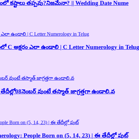
వితంలో కష్టాలు తప్పవు?నిజమేనా? || Wedding Date Nume
లో C అక్షరం ఎలా ఉండాలి | C Letter Numerology in Telu
ేదీల్లో08నెంబర్ వుంటే తస్మాత్ జాగ్రత్తగా ఉండాలి.వ
ology: People Born on (5, 14, 23) | ఈ తేదీల్లో పుట్