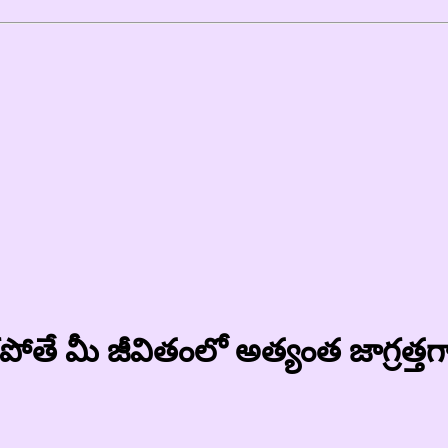
 లేకపోతే మీ జీవితంలో అత్యంత జాగ్ర