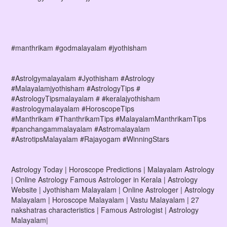
#manthrikam #godmalayalam #jyothisham
#Astrolgymalayalam #Jyothisham #Astrology
#Malayalamjyothisham #AstrologyTips #
#AstrologyTipsmalayalam # #keralajyothisham
#astrologymalayalam #HoroscopeTips
#Manthrikam #ThanthrikamTips #MalayalamManthrikamTips
#panchangammalayalam #Astromalayalam
#AstrotipsMalayalam #Rajayogam #WinningStars
Astrology Today | Horoscope Predictions | Malayalam Astrology
| Online Astrology Famous Astrologer in Kerala | Astrology
Website | Jyothisham Malayalam | Online Astrologer | Astrology
Malayalam | Horoscope Malayalam | Vastu Malayalam | 27
nakshatras characteristics | Famous Astrologist | Astrology
Malayalam|