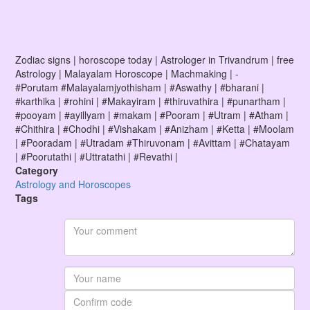
Zodiac signs | horoscope today | Astrologer in Trivandrum | free
Astrology | Malayalam Horoscope | Machmaking | -
#Porutam #Malayalamjyothisham | #Aswathy | #bharani |
#karthika | #rohini | #Makayiram | #thiruvathira | #punartham |
#pooyam | #ayillyam | #makam | #Pooram | #Utram | #Atham |
#Chithira | #Chodhi | #Vishakam | #Anizham | #Ketta | #Moolam
| #Pooradam | #Utradam #Thiruvonam | #Avittam | #Chatayam
| #Poorutathi | #Uttratathi | #Revathi |
Category
Astrology and Horoscopes
Tags