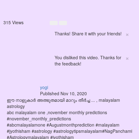
315 Views
×
Thanks! Share it with your friends!
×
You disliked this video. Thanks for
the feedback!
yogi
Published
Nov 10, 2020
ഈ നാളുകാർ അത്ഭുതമായി മാറും തീർച്ച ... , malayalam
astrology
abc malayalam one ,november monthly predictions
#november_monthly_predictions
#abcmalayalamone #Augustmonthprediction #malayalam
#jyothisham #astrology #astrologytipsmalayalam#NagPanchami
#Astrologymalayalam #jyothisham